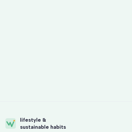
Digitalt hälsoprogram: stresshjälpen
Föreläsning: Balansera yttre och inre
stressfaktorer
Workshop: tankens kraft
lifestyle &
sustainable habits