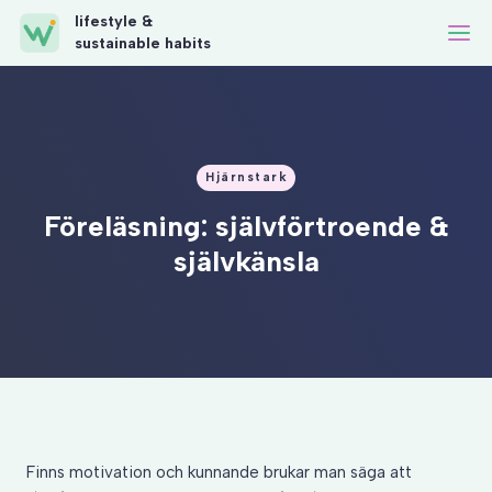
lifestyle &
sustainable habits
Hjärnstark
Föreläsning: självförtroende &
självkänsla
Finns motivation och kunnande brukar man säga att