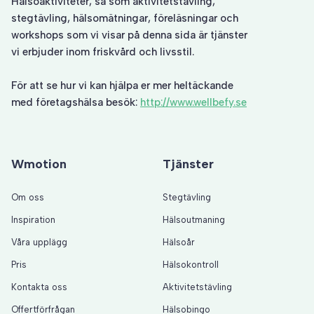
Hälsoaktiviteter, så som
aktivitetstävling
,
stegtävling
, hälsomätningar, föreläsningar och
workshops som vi visar på denna sida är tjänster
vi erbjuder inom friskvård och livsstil.
För att se hur vi kan hjälpa er mer heltäckande
med företagshälsa besök:
http://www.wellbefy.se
Wmotion
Tjänster
Om oss
Stegtävling
Inspiration
Hälsoutmaning
Våra upplägg
Hälsoår
Pris
Hälsokontroll
Kontakta oss
Aktivitetstävling
Offertförfrågan
Hälsobingo