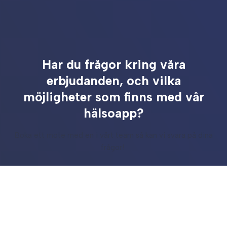
Har du frågor kring våra
erbjudanden,
och vilka
möjligheter som finns med vår
hälsoapp?
Boka ett möte med en i vårt team så kan vi svara på dina
frågor!