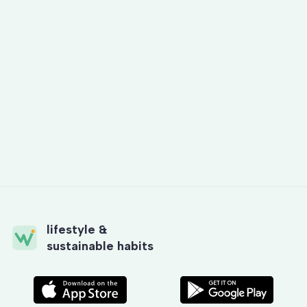
Guide
Hälsoaktiviteter på arbetsplatsen – så skapar
du en hållbar och hälsofrämjande arbetsmiljö
by
Rebecca Arfwedson
lifestyle &
sustainable habits